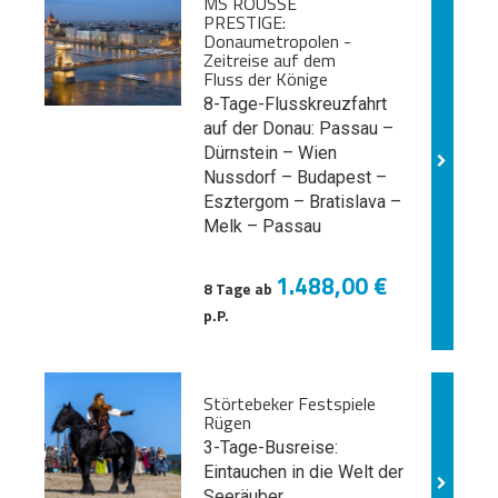
MS ROUSSE
PRESTIGE:
Donaumetropolen -
Zeitreise auf dem
Fluss der Könige
8-Tage-Flusskreuzfahrt
auf der Donau: Passau –
Dürnstein – Wien
Nussdorf – Budapest –
Esztergom – Bratislava –
Melk
– Passau
1.488,00 €
8 Tage ab
p.P.
Störtebeker Festspiele
Rügen
3-Tage-Busreise:
Eintauchen in die Welt der
Seeräuber