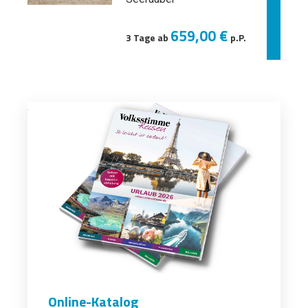
659,00 €
3 Tage ab
p.P.
Online-Katalog