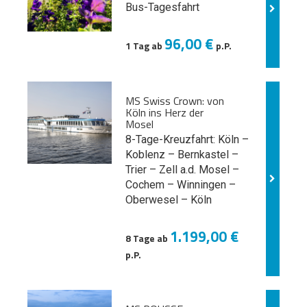
Bus-Tagesfahrt
96,00 €
1 Tag ab
p.P.
MS Swiss Crown: von
Köln ins Herz der
Mosel
8-Tage-Kreuzfahrt: Köln –
Koblenz – Bernkastel –
Trier – Zell a.d. Mosel –
Cochem – Winningen –
Oberwesel – Köln
1.199,00 €
8 Tage ab
p.P.