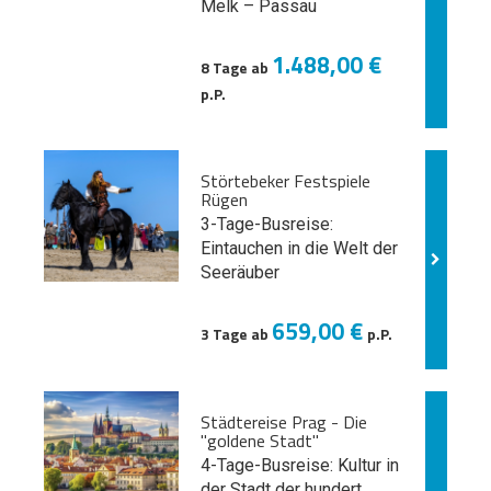
Melk
– Passau
1.488,00 €
8 Tage ab
p.P.
Störtebeker Festspiele
Rügen
3-Tage-Busreise:
Eintauchen in die Welt der
Seeräuber
659,00 €
3 Tage ab
p.P.
Städtereise Prag - Die
"goldene Stadt"
4-Tage-Busreise: Kultur in
der Stadt der hundert