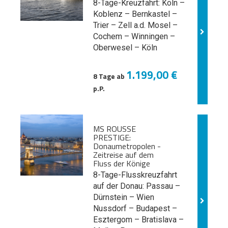
8-Tage-Kreuzfahrt: Köln –
Koblenz – Bernkastel –
Trier – Zell a.d. Mosel –
Cochem – Winningen –
Oberwesel – Köln
1.199,00 €
8 Tage ab
p.P.
MS ROUSSE
PRESTIGE:
Donaumetropolen -
Zeitreise auf dem
Fluss der Könige
8-Tage-Flusskreuzfahrt
auf der Donau: Passau –
Dürnstein – Wien
Nussdorf – Budapest –
Esztergom – Bratislava –