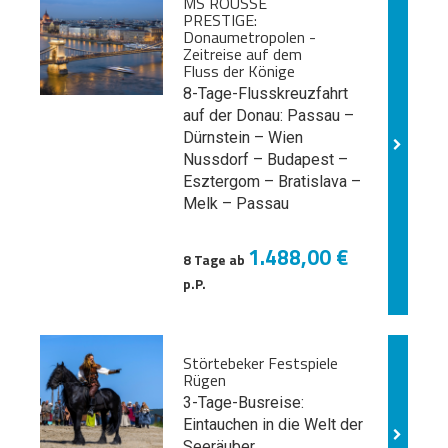
MS ROUSSE
PRESTIGE:
Donaumetropolen -
Zeitreise auf dem
Fluss der Könige
8-Tage-Flusskreuzfahrt
auf der Donau: Passau –
Dürnstein – Wien
Nussdorf – Budapest –
Esztergom – Bratislava –
Melk
– Passau
1.488,00 €
8 Tage ab
p.P.
Störtebeker Festspiele
Rügen
3-Tage-Busreise:
Eintauchen in die Welt der
Seeräuber