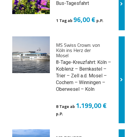
Bus-Tagesfahrt
96,00 €
1 Tag ab
p.P.
MS Swiss Crown: von
Köln ins Herz der
Mosel
8-Tage-Kreuzfahrt: Köln –
Koblenz – Bernkastel –
Trier – Zell a.d. Mosel –
Cochem – Winningen –
Oberwesel – Köln
1.199,00 €
8 Tage ab
p.P.