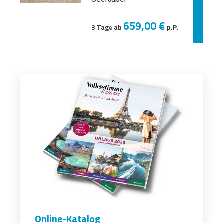
659,00 €
3 Tage ab
p.P.
Online-Katalog