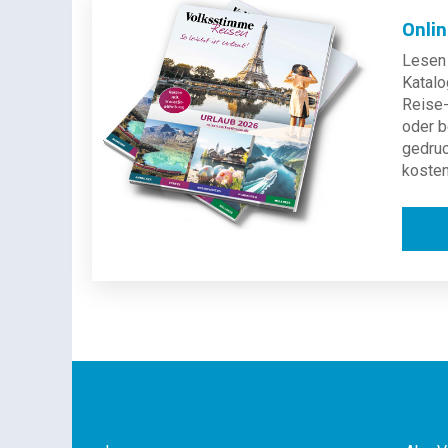
Onli
Lesen 
Katalo
Reise-
oder b
gedru
kosten