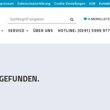
mpressum
Datenschutzerklärung
Datenschutzerklärung
Cookie-Einstellungen
Cookie-Einstellungen
AGB
Kontakt
AGB
Kontakt
0
MERKLISTE
0
MERKLISTE
N
VICE
SERVICE
ÜBER UNS
ÜBER UNS
HOTLINE: (0391) 5999 977
HOTLINE: (0391) 5999 977
 GEFUNDEN.