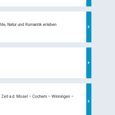
hte, Natur und
Romantik erleben
 Zell a.d. Mosel –
Cochem – Winningen –