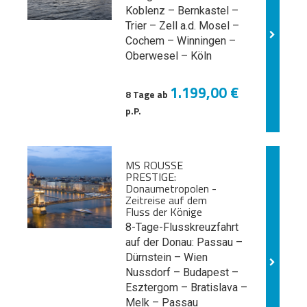
Koblenz – Bernkastel –
Trier – Zell a.d. Mosel –
Cochem – Winningen –
Oberwesel – Köln
1.199,00 €
8 Tage ab
p.P.
MS ROUSSE
PRESTIGE:
Donaumetropolen -
Zeitreise auf dem
Fluss der Könige
8-Tage-Flusskreuzfahrt
auf der Donau: Passau –
Dürnstein – Wien
Nussdorf – Budapest –
Esztergom – Bratislava –
Melk
– Passau