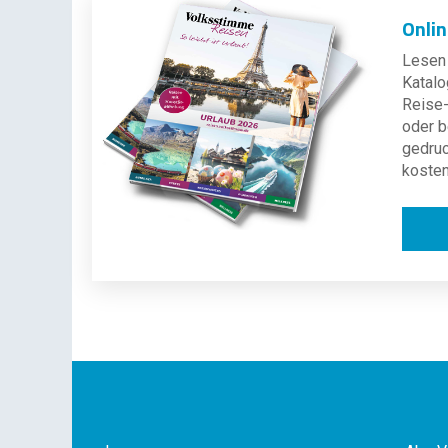
Onli
Lesen 
Katalo
Reise-
oder b
gedru
kosten