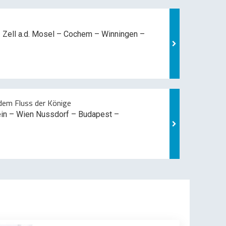
 Zell a.d. Mosel –
Cochem – Winningen –
em Fluss der Könige
ein – Wien Nussdorf – Budapest –