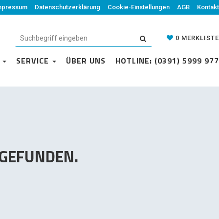
mpressum
Datenschutzerklärung
Datenschutzerklärung
Cookie-Einstellungen
Cookie-Einstellungen
AGB
Kontakt
AGB
Kontakt
0
MERKLISTE
0
MERKLISTE
N
VICE
SERVICE
ÜBER UNS
ÜBER UNS
HOTLINE: (0391) 5999 977
HOTLINE: (0391) 5999 977
 GEFUNDEN.