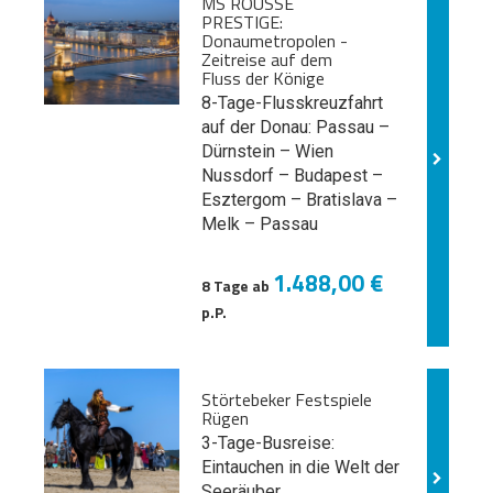
MS ROUSSE
PRESTIGE:
Donaumetropolen -
Zeitreise auf dem
Fluss der Könige
8-Tage-Flusskreuzfahrt
auf der Donau: Passau –
Dürnstein – Wien
Nussdorf – Budapest –
Esztergom – Bratislava –
Melk
– Passau
1.488,00 €
8 Tage ab
p.P.
Störtebeker Festspiele
Rügen
3-Tage-Busreise:
Eintauchen in die Welt der
Seeräuber