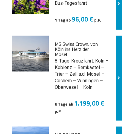
Bus-Tagesfahrt
96,00 €
1 Tag ab
p.P.
MS Swiss Crown: von
Köln ins Herz der
Mosel
8-Tage-Kreuzfahrt: Köln –
Koblenz – Bernkastel –
Trier – Zell a.d. Mosel –
Cochem – Winningen –
Oberwesel – Köln
1.199,00 €
8 Tage ab
p.P.