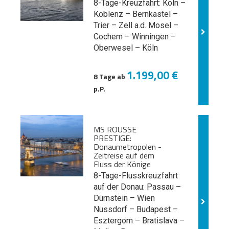
8-Tage-Kreuzfahrt: Köln –
Koblenz – Bernkastel –
Trier – Zell a.d. Mosel –
Cochem – Winningen –
Oberwesel – Köln
1.199,00 €
8 Tage ab
p.P.
MS ROUSSE
PRESTIGE:
Donaumetropolen -
Zeitreise auf dem
Fluss der Könige
8-Tage-Flusskreuzfahrt
auf der Donau: Passau –
Dürnstein – Wien
Nussdorf – Budapest –
Esztergom – Bratislava –