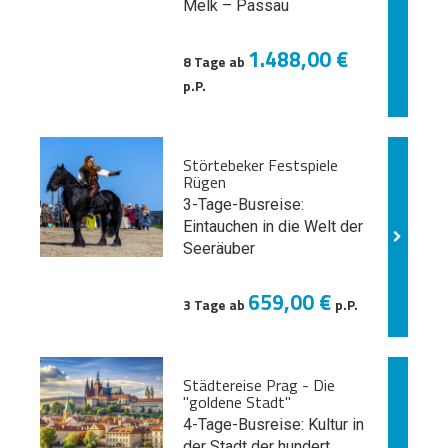
Melk
– Passau
1.488,00 €
8 Tage ab
p.P.
Störtebeker Festspiele
Rügen
3-Tage-Busreise:
Eintauchen in die Welt der
Seeräuber
659,00 €
3 Tage ab
p.P.
Städtereise Prag - Die
"goldene Stadt"
4-Tage-Busreise: Kultur in
der Stadt der hundert