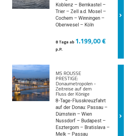
Koblenz – Bernkastel –
Trier – Zell a.d. Mosel –
Cochem – Winningen –
Oberwesel – Köln
1.199,00 €
8 Tage ab
p.P.
MS ROUSSE
PRESTIGE:
Donaumetropolen -
Zeitreise auf dem
Fluss der Könige
8-Tage-Flusskreuzfahrt
auf der Donau: Passau –
Dürnstein – Wien
Nussdorf – Budapest –
Esztergom – Bratislava –
Melk
– Passau