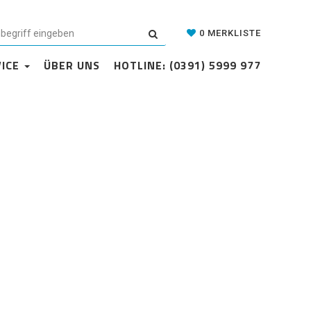
Datenschutzerklärung
Cookie-Einstellungen
AGB
Kontakt
0
MERKLISTE
VICE
ÜBER UNS
HOTLINE: (0391) 5999 977