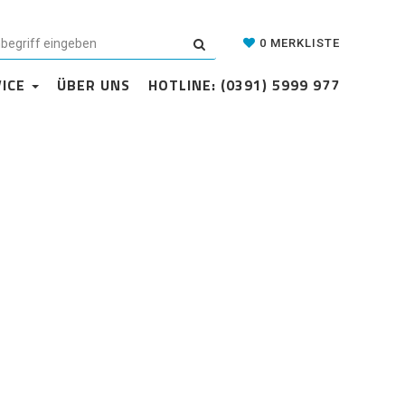
Datenschutzerklärung
Cookie-Einstellungen
AGB
Kontakt
0
MERKLISTE
VICE
ÜBER UNS
HOTLINE: (0391) 5999 977