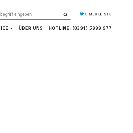
Datenschutzerklärung
Cookie-Einstellungen
AGB
Kontakt
0
MERKLISTE
VICE
ÜBER UNS
HOTLINE: (0391) 5999 977