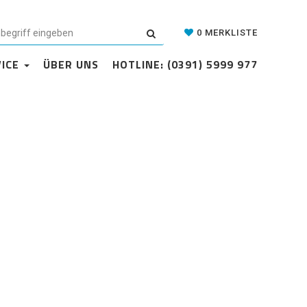
Datenschutzerklärung
Cookie-Einstellungen
AGB
Kontakt
0
MERKLISTE
VICE
ÜBER UNS
HOTLINE: (0391) 5999 977