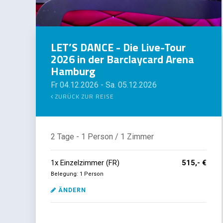
LET’S DANCE - Die Live-Tour
2026 in der Barclaycard Arena
Hamburg
Fr 04.12.2026
-
Sa. 05.12.2026
ZURÜCK ZUR REISE
2 Tage
- 1 Person
/ 1 Zimmer
1
x
Einzelzimmer (FR)
515,- €
Belegung: 1 Person
ÄNDERN