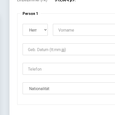
Einzelzimmer (FR)
515,00 € p.P.
Person 1