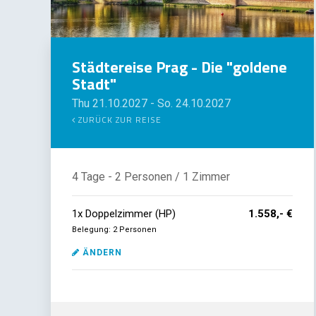
Städtereise Prag - Die "goldene
Stadt"
Thu 21.10.2027
-
So. 24.10.2027
ZURÜCK ZUR REISE
4 Tage
- 2 Personen
/ 1 Zimmer
1
x
Doppelzimmer (HP)
1.558,- €
Belegung: 2 Personen
ÄNDERN