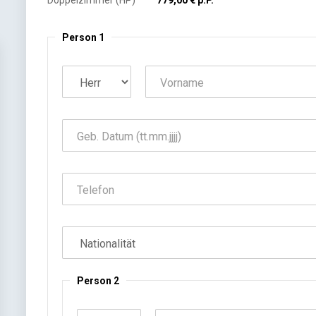
Doppelzimmer (HP)
779,00 € p.P.
Person 1
Person 2