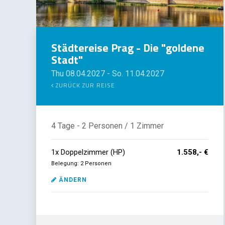
Städtereise Prag - Die "goldene
Stadt"
Thu 08.04.2027
-
So. 11.04.2027
ZURÜCK ZUR REISE
4 Tage
- 2 Personen
/ 1 Zimmer
1
x
Doppelzimmer (HP)
1.558,- €
Belegung: 2 Personen
ÄNDERN