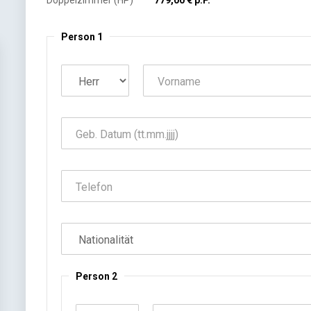
Doppelzimmer (HP)
779,00 € p.P.
Person 1
Person 2