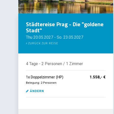
Städtereise Prag - Die "goldene
Stadt"
Thu 20.05.2027
-
So. 23.05.2027
ZURÜCK ZUR REISE
4 Tage
- 2 Personen
/ 1 Zimmer
1
x
Doppelzimmer (HP)
1.558,- €
Belegung: 2 Personen
ÄNDERN