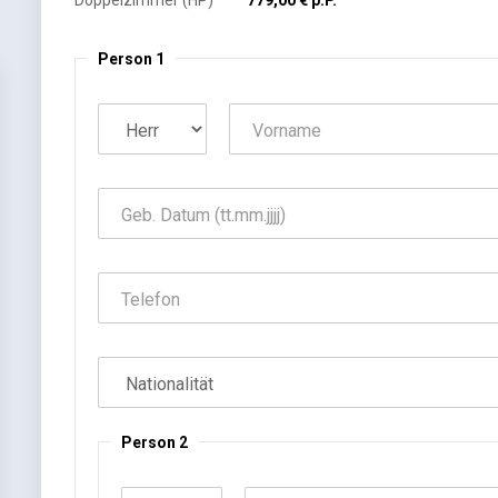
Doppelzimmer (HP)
779,00 € p.P.
Person 1
Person 2