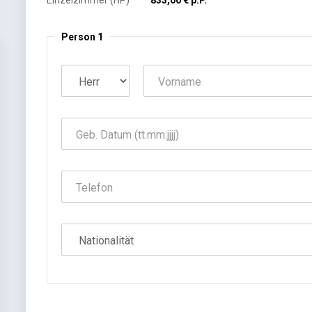
Einzelzimmer (HP)
833,00 € p.P.
Person 1