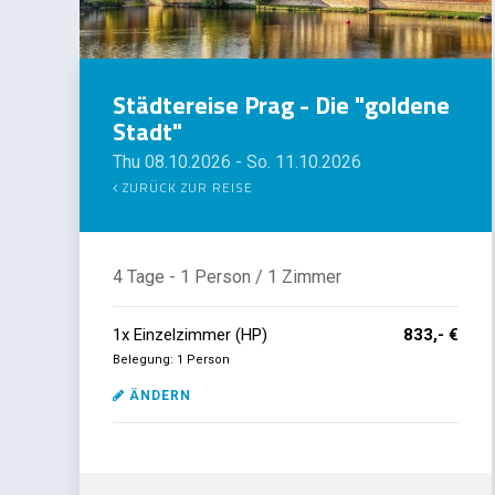
Städtereise Prag - Die "goldene
Stadt"
Thu 08.10.2026
-
So. 11.10.2026
ZURÜCK ZUR REISE
4 Tage
- 1 Person
/ 1 Zimmer
1
x
Einzelzimmer (HP)
833,- €
Belegung: 1 Person
ÄNDERN