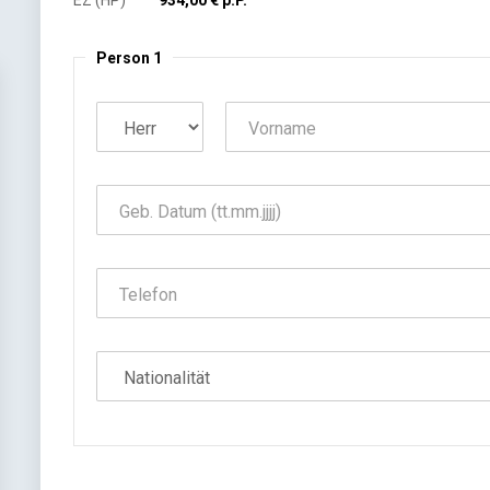
EZ (HP)
934,00 € p.P.
Person 1