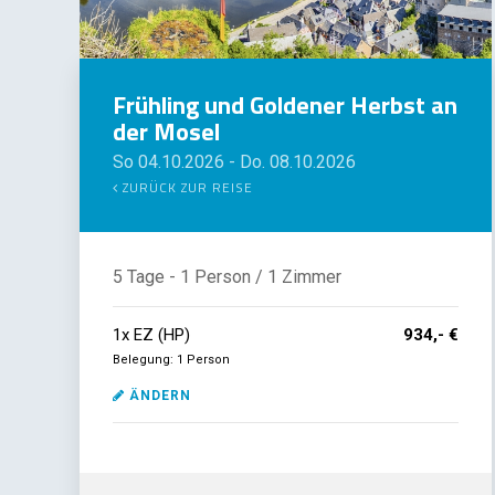
Frühling und Goldener Herbst an
der Mosel
So 04.10.2026
-
Do. 08.10.2026
ZURÜCK ZUR REISE
5 Tage
- 1 Person
/ 1 Zimmer
1
x
EZ (HP)
934,- €
Belegung: 1 Person
ÄNDERN