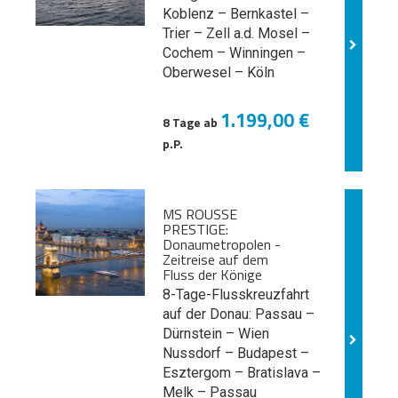
Koblenz – Bernkastel –
Trier – Zell a.d. Mosel –
Cochem – Winningen –
Oberwesel – Köln
1.199,00 €
8 Tage ab
p.P.
MS ROUSSE
PRESTIGE:
Donaumetropolen -
Zeitreise auf dem
Fluss der Könige
8-Tage-Flusskreuzfahrt
auf der Donau: Passau –
Dürnstein – Wien
Nussdorf – Budapest –
Esztergom – Bratislava –
Melk
– Passau