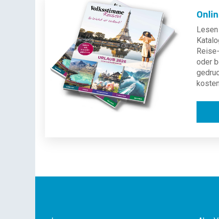
Onli
Lesen 
Katalo
Reise-
oder b
gedru
kosten