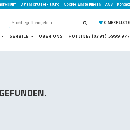
mpressum
Datenschutzerklärung
Datenschutzerklärung
Cookie-Einstellungen
Cookie-Einstellungen
AGB
Kontakt
AGB
Kontakt
0
MERKLISTE
0
MERKLISTE
N
VICE
SERVICE
ÜBER UNS
ÜBER UNS
HOTLINE: (0391) 5999 977
HOTLINE: (0391) 5999 977
 GEFUNDEN.