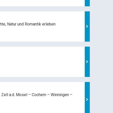
hte, Natur und
Romantik erleben
 Zell a.d. Mosel –
Cochem – Winningen –