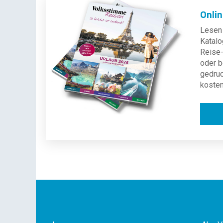
Onli
Lesen 
Katalo
Reise-
oder b
gedru
kosten