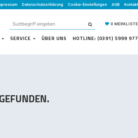
mpressum
Datenschutzerklärung
Datenschutzerklärung
Cookie-Einstellungen
Cookie-Einstellungen
AGB
Kontakt
AGB
Kontakt
0
MERKLISTE
0
MERKLISTE
N
VICE
SERVICE
ÜBER UNS
ÜBER UNS
HOTLINE: (0391) 5999 977
HOTLINE: (0391) 5999 977
 GEFUNDEN.