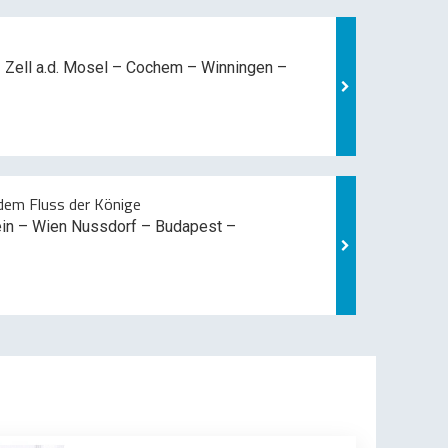
 Zell a.d. Mosel –
Cochem – Winningen –
em Fluss der Könige
ein – Wien Nussdorf – Budapest –