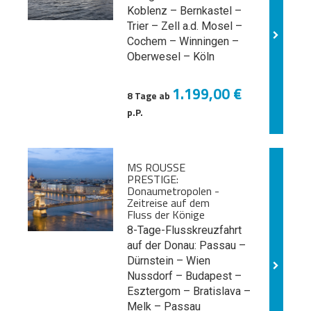
Koblenz – Bernkastel –
Trier – Zell a.d. Mosel –
Cochem – Winningen –
Oberwesel – Köln
1.199,00 €
8 Tage ab
p.P.
MS ROUSSE
PRESTIGE:
Donaumetropolen -
Zeitreise auf dem
Fluss der Könige
8-Tage-Flusskreuzfahrt
auf der Donau: Passau –
Dürnstein – Wien
Nussdorf – Budapest –
Esztergom – Bratislava –
Melk
– Passau