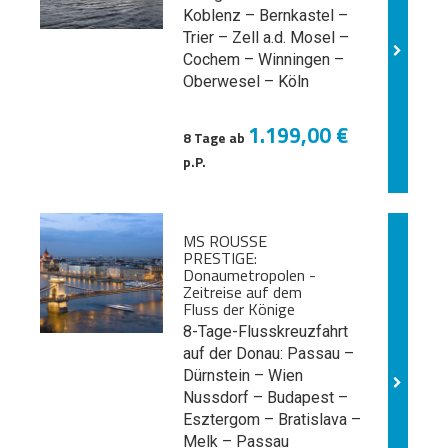
Koblenz – Bernkastel –
Trier – Zell a.d. Mosel –
Cochem – Winningen –
Oberwesel – Köln
1.199,00 €
8 Tage ab
p.P.
MS ROUSSE
PRESTIGE:
Donaumetropolen -
Zeitreise auf dem
Fluss der Könige
8-Tage-Flusskreuzfahrt
auf der Donau: Passau –
Dürnstein – Wien
Nussdorf – Budapest –
Esztergom – Bratislava –
Melk
– Passau