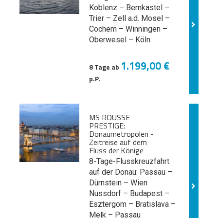
Koblenz – Bernkastel –
Trier – Zell a.d. Mosel –
Cochem – Winningen –
Oberwesel – Köln
1.199,00 €
8 Tage ab
p.P.
MS ROUSSE
PRESTIGE:
Donaumetropolen -
Zeitreise auf dem
Fluss der Könige
8-Tage-Flusskreuzfahrt
auf der Donau: Passau –
Dürnstein – Wien
Nussdorf – Budapest –
Esztergom – Bratislava –
Melk
– Passau