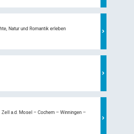
hte, Natur und
Romantik erleben
 Zell a.d. Mosel –
Cochem – Winningen –