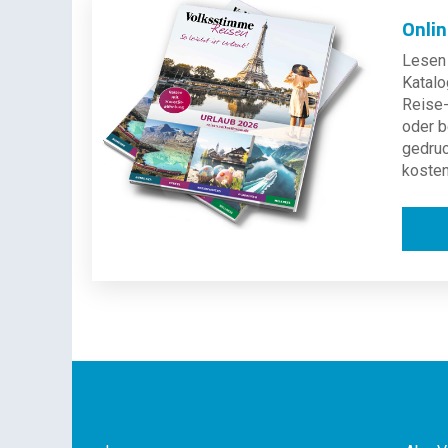
Onli
Lesen 
Katalo
Reise-
oder b
gedru
kosten