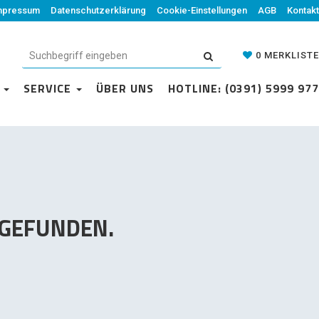
mpressum
Datenschutzerklärung
Datenschutzerklärung
Cookie-Einstellungen
Cookie-Einstellungen
AGB
Kontakt
AGB
Kontakt
0
MERKLISTE
0
MERKLISTE
N
VICE
SERVICE
ÜBER UNS
ÜBER UNS
HOTLINE: (0391) 5999 977
HOTLINE: (0391) 5999 977
 GEFUNDEN.