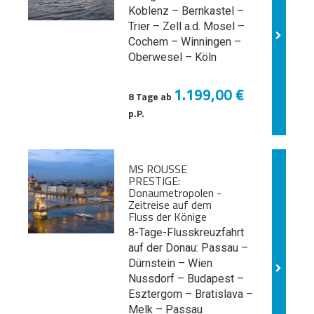
Koblenz – Bernkastel –
Trier – Zell a.d. Mosel –
Cochem – Winningen –
Oberwesel – Köln
1.199,00 €
8 Tage ab
p.P.
MS ROUSSE
PRESTIGE:
Donaumetropolen -
Zeitreise auf dem
Fluss der Könige
8-Tage-Flusskreuzfahrt
auf der Donau: Passau –
Dürnstein – Wien
Nussdorf – Budapest –
Esztergom – Bratislava –
Melk
– Passau