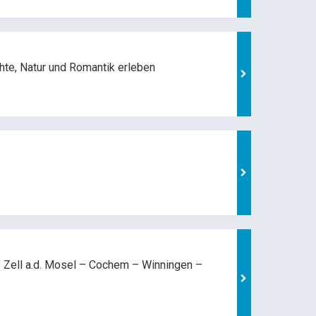
hte, Natur und
Romantik erleben
 Zell a.d. Mosel –
Cochem – Winningen –