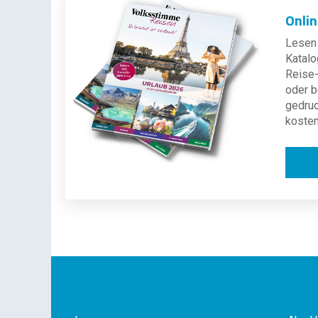
Onli
Lesen 
Katalo
Reise-
oder b
gedru
kosten