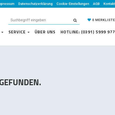
mpressum
Datenschutzerklärung
Datenschutzerklärung
Cookie-Einstellungen
Cookie-Einstellungen
AGB
Kontakt
AGB
Kontakt
0
MERKLISTE
0
MERKLISTE
N
VICE
SERVICE
ÜBER UNS
ÜBER UNS
HOTLINE: (0391) 5999 977
HOTLINE: (0391) 5999 977
 GEFUNDEN.