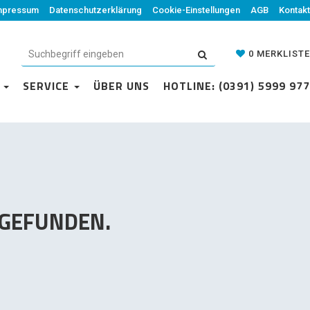
mpressum
Datenschutzerklärung
Datenschutzerklärung
Cookie-Einstellungen
Cookie-Einstellungen
AGB
Kontakt
AGB
Kontakt
0
MERKLISTE
0
MERKLISTE
N
VICE
SERVICE
ÜBER UNS
ÜBER UNS
HOTLINE: (0391) 5999 977
HOTLINE: (0391) 5999 977
 GEFUNDEN.