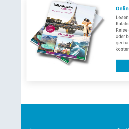
Onli
Lesen 
Katalo
Reise-
oder b
gedru
kosten