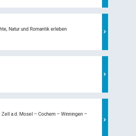
hte, Natur und
Romantik erleben
 Zell a.d. Mosel –
Cochem – Winningen –