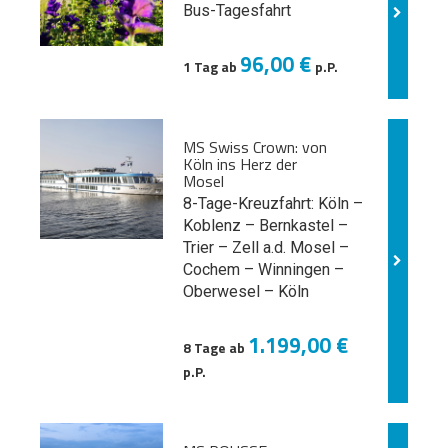
Bus-Tagesfahrt
96,00 €
1 Tag ab
p.P.
MS Swiss Crown: von
Köln ins Herz der
Mosel
8-Tage-Kreuzfahrt: Köln –
Koblenz – Bernkastel –
Trier – Zell a.d. Mosel –
Cochem – Winningen –
Oberwesel – Köln
1.199,00 €
8 Tage ab
p.P.