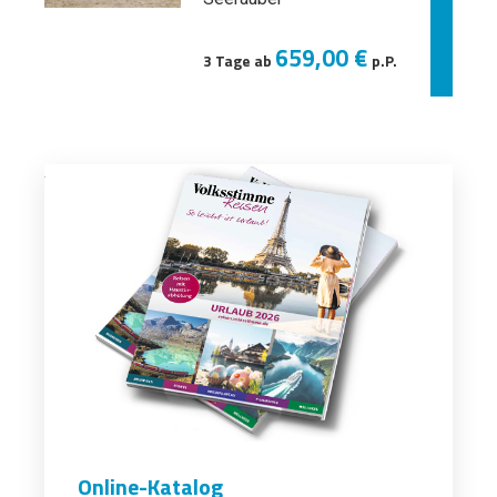
659,00 €
3 Tage ab
p.P.
Online-Katalog