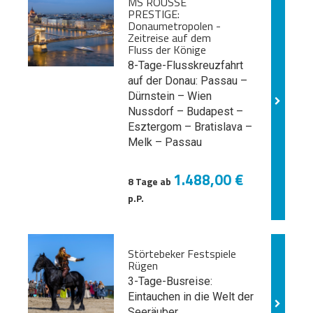
MS ROUSSE
PRESTIGE:
Donaumetropolen -
Zeitreise auf dem
Fluss der Könige
8-Tage-Flusskreuzfahrt
auf der Donau: Passau –
Dürnstein – Wien
Nussdorf – Budapest –
Esztergom – Bratislava –
Melk
– Passau
1.488,00 €
8 Tage ab
p.P.
Störtebeker Festspiele
Rügen
3-Tage-Busreise:
Eintauchen in die Welt der
Seeräuber