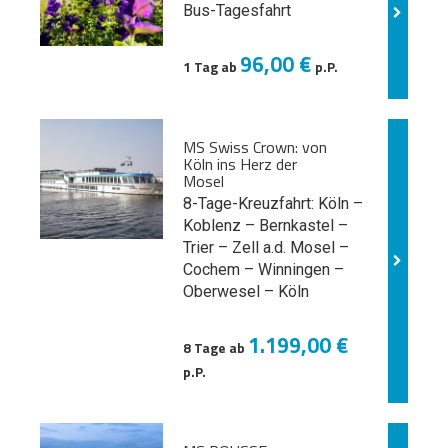
Bus-Tagesfahrt
96,00 €
1 Tag ab
p.P.
MS Swiss Crown: von
Köln ins Herz der
Mosel
8-Tage-Kreuzfahrt: Köln –
Koblenz – Bernkastel –
Trier – Zell a.d. Mosel –
Cochem – Winningen –
Oberwesel – Köln
1.199,00 €
8 Tage ab
p.P.