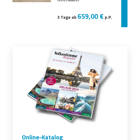
659,00 €
3 Tage ab
p.P.
Online-Katalog