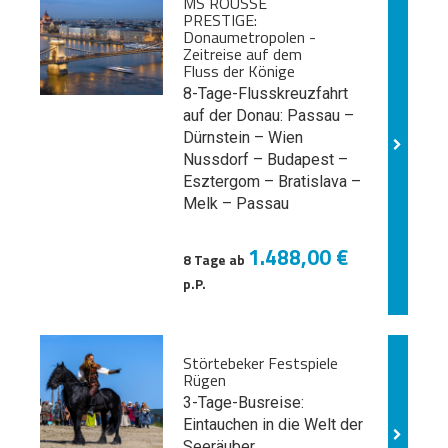
MS ROUSSE
PRESTIGE:
Donaumetropolen -
Zeitreise auf dem
Fluss der Könige
8-Tage-Flusskreuzfahrt
auf der Donau: Passau –
Dürnstein – Wien
Nussdorf – Budapest –
Esztergom – Bratislava –
Melk
– Passau
1.488,00 €
8 Tage ab
p.P.
Störtebeker Festspiele
Rügen
3-Tage-Busreise:
Eintauchen in die Welt der
Seeräuber