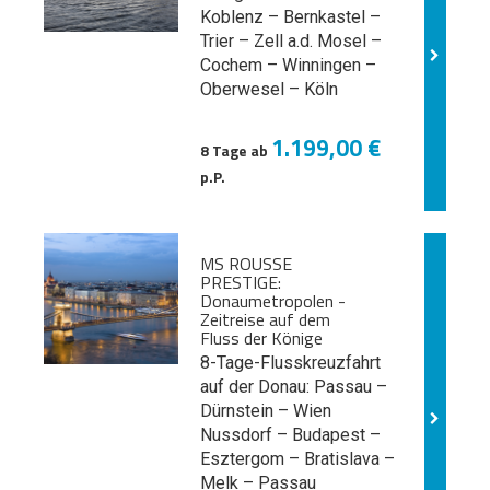
Koblenz – Bernkastel –
Trier – Zell a.d. Mosel –
Cochem – Winningen –
Oberwesel – Köln
1.199,00 €
8 Tage ab
p.P.
MS ROUSSE
PRESTIGE:
Donaumetropolen -
Zeitreise auf dem
Fluss der Könige
8-Tage-Flusskreuzfahrt
auf der Donau: Passau –
Dürnstein – Wien
Nussdorf – Budapest –
Esztergom – Bratislava –
Melk
– Passau