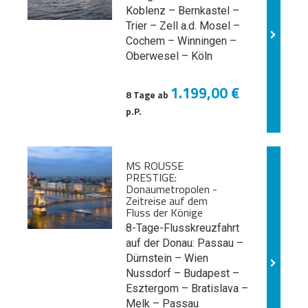
Koblenz – Bernkastel –
Trier – Zell a.d. Mosel –
Cochem – Winningen –
Oberwesel – Köln
1.199,00 €
8 Tage ab
p.P.
MS ROUSSE
PRESTIGE:
Donaumetropolen -
Zeitreise auf dem
Fluss der Könige
8-Tage-Flusskreuzfahrt
auf der Donau: Passau –
Dürnstein – Wien
Nussdorf – Budapest –
Esztergom – Bratislava –
Melk
– Passau