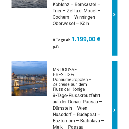
Koblenz – Bernkastel –
Trier – Zell a.d. Mosel –
Cochem – Winningen –
Oberwesel – Köln
1.199,00 €
8 Tage ab
p.P.
MS ROUSSE
PRESTIGE:
Donaumetropolen -
Zeitreise auf dem
Fluss der Könige
8-Tage-Flusskreuzfahrt
auf der Donau: Passau –
Dürnstein – Wien
Nussdorf – Budapest –
Esztergom – Bratislava –
Melk
– Passau