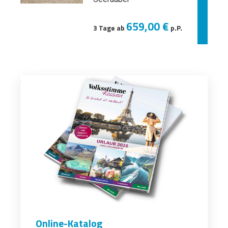
659,00 €
3 Tage ab
p.P.
Online-Katalog