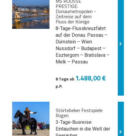
MS ROUSSE
PRESTIGE:
Donaumetropolen -
Zeitreise auf dem
Fluss der Könige
8-Tage-Flusskreuzfahrt
auf der Donau: Passau –
Dürnstein – Wien
Nussdorf – Budapest –
Esztergom – Bratislava –
Melk
– Passau
1.488,00 €
8 Tage ab
p.P.
Störtebeker Festspiele
Rügen
3-Tage-Busreise:
Eintauchen in die Welt der
Seeräuber