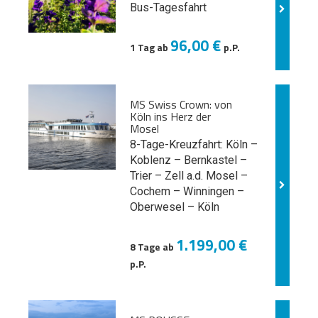
Bus-Tagesfahrt
96,00 €
1 Tag ab
p.P.
MS Swiss Crown: von
Köln ins Herz der
Mosel
8-Tage-Kreuzfahrt: Köln –
Koblenz – Bernkastel –
Trier – Zell a.d. Mosel –
Cochem – Winningen –
Oberwesel – Köln
1.199,00 €
8 Tage ab
p.P.