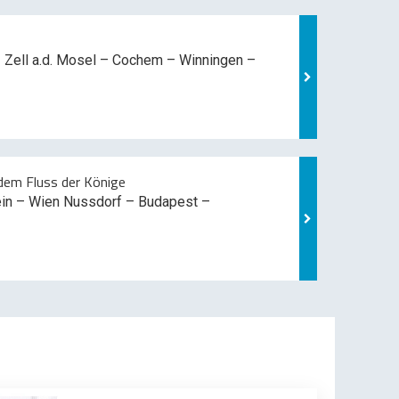
 Zell a.d. Mosel –
Cochem – Winningen –
em Fluss der Könige
ein – Wien Nussdorf – Budapest –