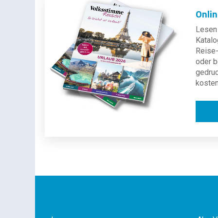
Onli
Lesen 
Katalo
Reise-
oder b
gedru
kosten