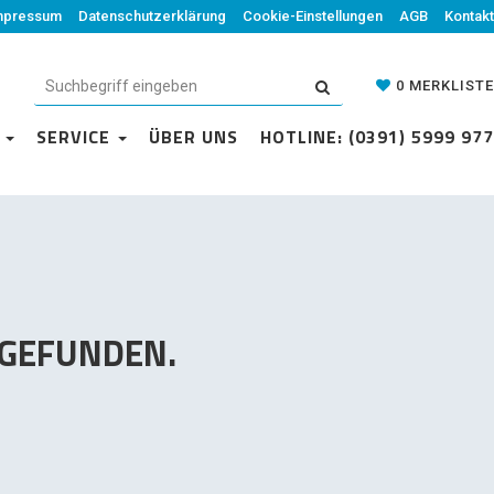
mpressum
Datenschutzerklärung
Datenschutzerklärung
Cookie-Einstellungen
Cookie-Einstellungen
AGB
Kontakt
AGB
Kontakt
0
MERKLISTE
0
MERKLISTE
N
VICE
SERVICE
ÜBER UNS
ÜBER UNS
HOTLINE: (0391) 5999 977
HOTLINE: (0391) 5999 977
 GEFUNDEN.