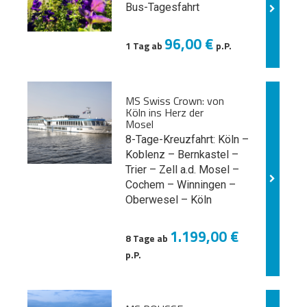
Bus-Tagesfahrt
96,00 €
1 Tag ab
p.P.
MS Swiss Crown: von
Köln ins Herz der
Mosel
8-Tage-Kreuzfahrt: Köln –
Koblenz – Bernkastel –
Trier – Zell a.d. Mosel –
Cochem – Winningen –
Oberwesel – Köln
1.199,00 €
8 Tage ab
p.P.