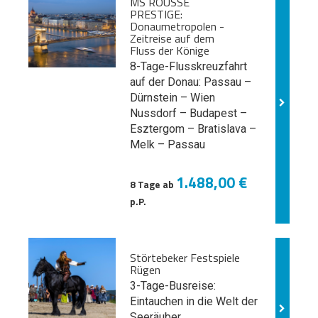
MS ROUSSE
PRESTIGE:
Donaumetropolen -
Zeitreise auf dem
Fluss der Könige
8-Tage-Flusskreuzfahrt
auf der Donau: Passau –
Dürnstein – Wien
Nussdorf – Budapest –
Esztergom – Bratislava –
Melk
– Passau
1.488,00 €
8 Tage ab
p.P.
Störtebeker Festspiele
Rügen
3-Tage-Busreise:
Eintauchen in die Welt der
Seeräuber