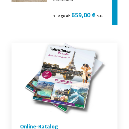
659,00 €
3 Tage ab
p.P.
Online-Katalog