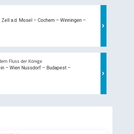
 Zell a.d. Mosel –
Cochem – Winningen –
em Fluss der Könige
ein – Wien Nussdorf – Budapest –