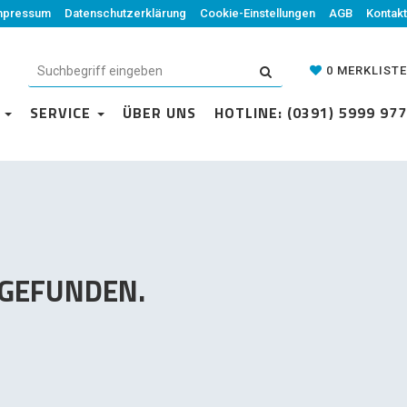
mpressum
Datenschutzerklärung
Datenschutzerklärung
Cookie-Einstellungen
Cookie-Einstellungen
AGB
Kontakt
AGB
Kontakt
0
MERKLISTE
0
MERKLISTE
N
VICE
SERVICE
ÜBER UNS
ÜBER UNS
HOTLINE: (0391) 5999 977
HOTLINE: (0391) 5999 977
 GEFUNDEN.