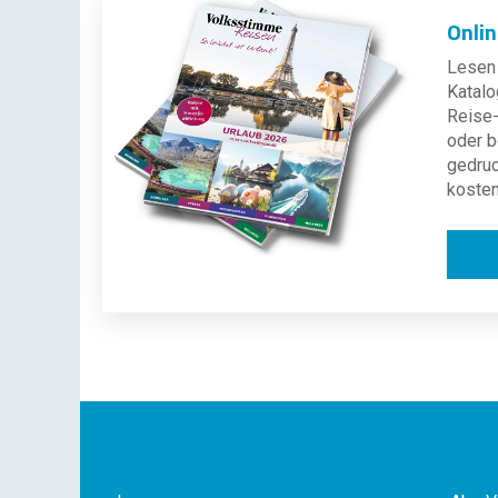
Onli
Lesen 
Katalo
Reise-
oder b
gedru
kosten