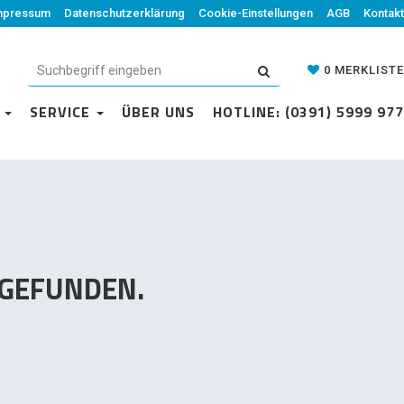
mpressum
Datenschutzerklärung
Datenschutzerklärung
Cookie-Einstellungen
Cookie-Einstellungen
AGB
Kontakt
AGB
Kontakt
0
MERKLISTE
0
MERKLISTE
N
VICE
SERVICE
ÜBER UNS
ÜBER UNS
HOTLINE: (0391) 5999 977
HOTLINE: (0391) 5999 977
 GEFUNDEN.