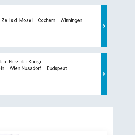
 Zell a.d. Mosel –
Cochem – Winningen –
em Fluss der Könige
ein – Wien Nussdorf – Budapest –