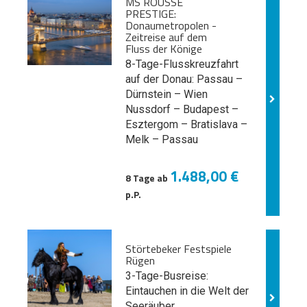
MS ROUSSE
PRESTIGE:
Donaumetropolen -
Zeitreise auf dem
Fluss der Könige
8-Tage-Flusskreuzfahrt
auf der Donau: Passau –
Dürnstein – Wien
Nussdorf – Budapest –
Esztergom – Bratislava –
Melk
– Passau
1.488,00 €
8 Tage ab
p.P.
Störtebeker Festspiele
Rügen
3-Tage-Busreise:
Eintauchen in die Welt der
Seeräuber