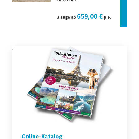
659,00 €
3 Tage ab
p.P.
Online-Katalog