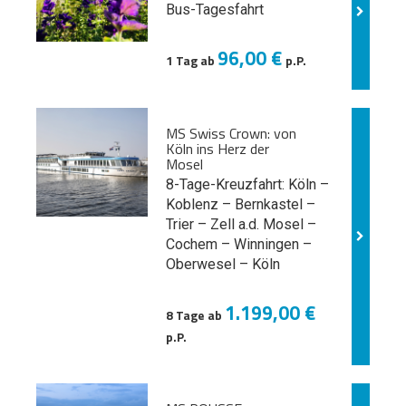
Bus-Tagesfahrt
96,00 €
1 Tag ab
p.P.
MS Swiss Crown: von
Köln ins Herz der
Mosel
8-Tage-Kreuzfahrt: Köln –
Koblenz – Bernkastel –
Trier – Zell a.d. Mosel –
Cochem – Winningen –
Oberwesel – Köln
1.199,00 €
8 Tage ab
p.P.