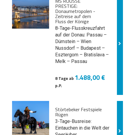
MS ROUSSE
PRESTIGE:
Donaumetropolen -
Zeitreise auf dem
Fluss der Könige
8-Tage-Flusskreuzfahrt
auf der Donau: Passau –
Dürnstein – Wien
Nussdorf – Budapest –
Esztergom – Bratislava –
Melk
– Passau
1.488,00 €
8 Tage ab
p.P.
Störtebeker Festspiele
Rügen
3-Tage-Busreise:
Eintauchen in die Welt der
Seeräuber