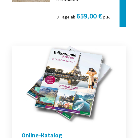
659,00 €
3 Tage ab
p.P.
Online-Katalog