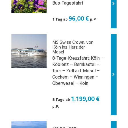
Bus-Tagesfahrt
96,00 €
1 Tag ab
p.P.
MS Swiss Crown: von
Köln ins Herz der
Mosel
8-Tage-Kreuzfahrt: Köln –
Koblenz – Bernkastel –
Trier – Zell a.d. Mosel –
Cochem – Winningen –
Oberwesel – Köln
1.199,00 €
8 Tage ab
p.P.