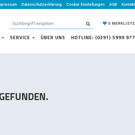
mpressum
Datenschutzerklärung
Datenschutzerklärung
Cookie-Einstellungen
Cookie-Einstellungen
AGB
Kontakt
AGB
Kontakt
0
MERKLISTE
0
MERKLISTE
N
VICE
SERVICE
ÜBER UNS
ÜBER UNS
HOTLINE: (0391) 5999 977
HOTLINE: (0391) 5999 977
 GEFUNDEN.