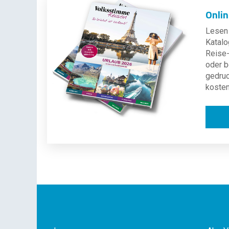
Onli
Lesen 
Katalo
Reise-
oder b
gedru
kosten