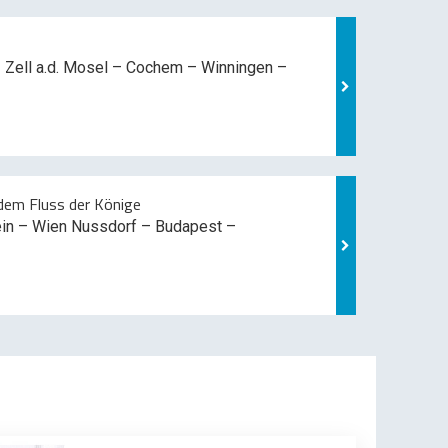
 Zell a.d. Mosel –
Cochem – Winningen –
em Fluss der Könige
ein – Wien Nussdorf – Budapest –