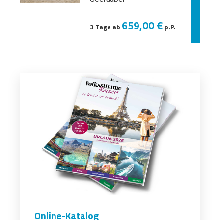
659,00 €
3 Tage ab
p.P.
Online-Katalog