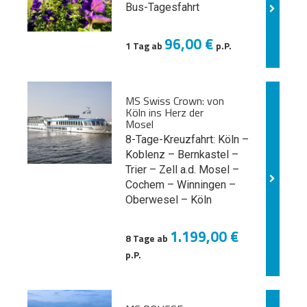
Bus-Tagesfahrt
96,00 €
1 Tag ab
p.P.
MS Swiss Crown: von
Köln ins Herz der
Mosel
8-Tage-Kreuzfahrt: Köln –
Koblenz – Bernkastel –
Trier – Zell a.d. Mosel –
Cochem – Winningen –
Oberwesel – Köln
1.199,00 €
8 Tage ab
p.P.