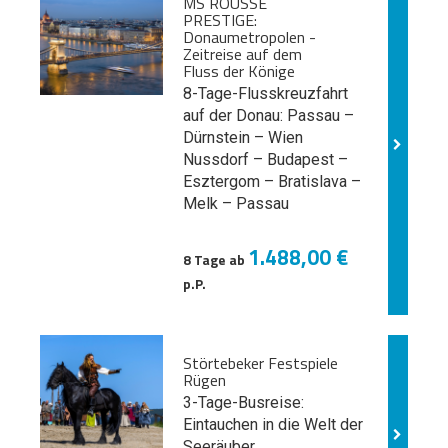
MS ROUSSE
PRESTIGE:
Donaumetropolen -
Zeitreise auf dem
Fluss der Könige
8-Tage-Flusskreuzfahrt
auf der Donau: Passau –
Dürnstein – Wien
Nussdorf – Budapest –
Esztergom – Bratislava –
Melk
– Passau
1.488,00 €
8 Tage ab
p.P.
Störtebeker Festspiele
Rügen
3-Tage-Busreise:
Eintauchen in die Welt der
Seeräuber