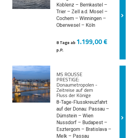
Koblenz – Bernkastel –
Trier – Zell a.d. Mosel –
Cochem – Winningen –
Oberwesel – Köln
1.199,00 €
8 Tage ab
p.P.
MS ROUSSE
PRESTIGE:
Donaumetropolen -
Zeitreise auf dem
Fluss der Könige
8-Tage-Flusskreuzfahrt
auf der Donau: Passau –
Dürnstein – Wien
Nussdorf – Budapest –
Esztergom – Bratislava –
Melk
– Passau