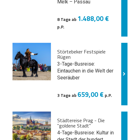
Melk
– Passau
1.488,00 €
8 Tage ab
p.P.
Störtebeker Festspiele
Rügen
3-Tage-Busreise:
Eintauchen in die Welt der
Seeräuber
659,00 €
3 Tage ab
p.P.
Städtereise Prag - Die
"goldene Stadt"
4-Tage-Busreise: Kultur in
der Stadt der hundert