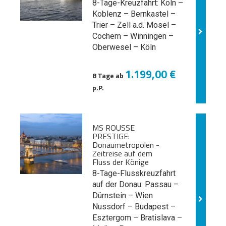
8-Tage-Kreuzfahrt: Köln –
Koblenz – Bernkastel –
Trier – Zell a.d. Mosel –
Cochem – Winningen –
Oberwesel – Köln
1.199,00 €
8 Tage ab
p.P.
MS ROUSSE
PRESTIGE:
Donaumetropolen -
Zeitreise auf dem
Fluss der Könige
8-Tage-Flusskreuzfahrt
auf der Donau: Passau –
Dürnstein – Wien
Nussdorf – Budapest –
Esztergom – Bratislava –