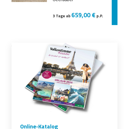
659,00 €
3 Tage ab
p.P.
Online-Katalog