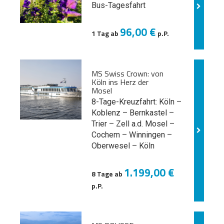
Bus-Tagesfahrt
96,00 €
1 Tag ab
p.P.
MS Swiss Crown: von
Köln ins Herz der
Mosel
8-Tage-Kreuzfahrt: Köln –
Koblenz – Bernkastel –
Trier – Zell a.d. Mosel –
Cochem – Winningen –
Oberwesel – Köln
1.199,00 €
8 Tage ab
p.P.