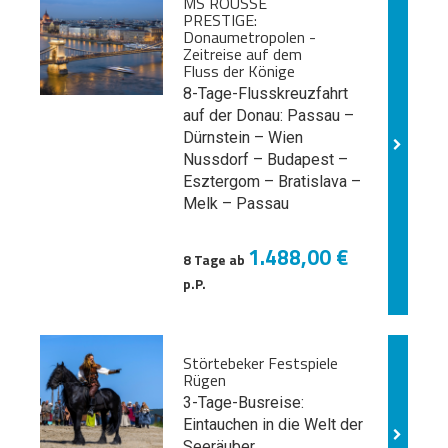
MS ROUSSE
PRESTIGE:
Donaumetropolen -
Zeitreise auf dem
Fluss der Könige
8-Tage-Flusskreuzfahrt
auf der Donau: Passau –
Dürnstein – Wien
Nussdorf – Budapest –
Esztergom – Bratislava –
Melk
– Passau
1.488,00 €
8 Tage ab
p.P.
Störtebeker Festspiele
Rügen
3-Tage-Busreise:
Eintauchen in die Welt der
Seeräuber