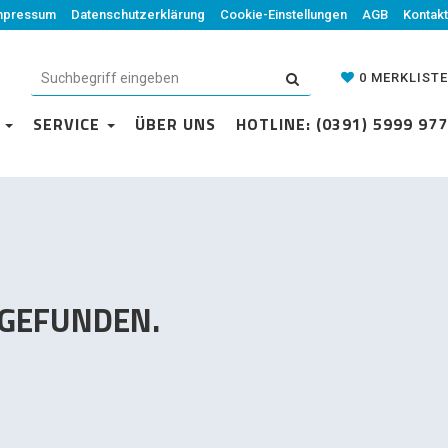
mpressum
Datenschutzerklärung
Datenschutzerklärung
Cookie-Einstellungen
Cookie-Einstellungen
AGB
Kontakt
AGB
Kontakt
0
MERKLISTE
0
MERKLISTE
N
VICE
SERVICE
ÜBER UNS
ÜBER UNS
HOTLINE: (0391) 5999 977
HOTLINE: (0391) 5999 977
 GEFUNDEN.