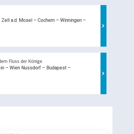
 Zell a.d. Mosel –
Cochem – Winningen –
em Fluss der Könige
ein – Wien Nussdorf – Budapest –