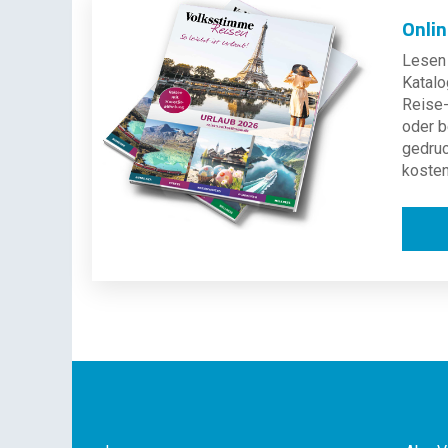
Onli
Lesen 
Katalo
Reise-
oder b
gedru
kosten