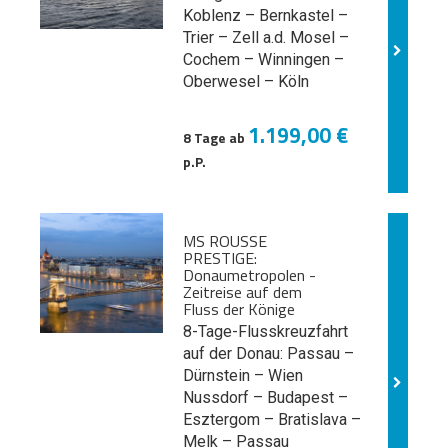
Koblenz – Bernkastel –
Trier – Zell a.d. Mosel –
Cochem – Winningen –
Oberwesel – Köln
1.199,00 €
8 Tage ab
p.P.
MS ROUSSE
PRESTIGE:
Donaumetropolen -
Zeitreise auf dem
Fluss der Könige
8-Tage-Flusskreuzfahrt
auf der Donau: Passau –
Dürnstein – Wien
Nussdorf – Budapest –
Esztergom – Bratislava –
Melk
– Passau