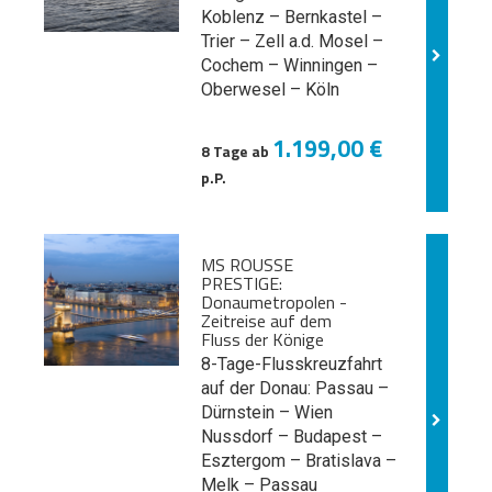
Koblenz – Bernkastel –
Trier – Zell a.d. Mosel –
Cochem – Winningen –
Oberwesel – Köln
1.199,00 €
8 Tage ab
p.P.
MS ROUSSE
PRESTIGE:
Donaumetropolen -
Zeitreise auf dem
Fluss der Könige
8-Tage-Flusskreuzfahrt
auf der Donau: Passau –
Dürnstein – Wien
Nussdorf – Budapest –
Esztergom – Bratislava –
Melk
– Passau