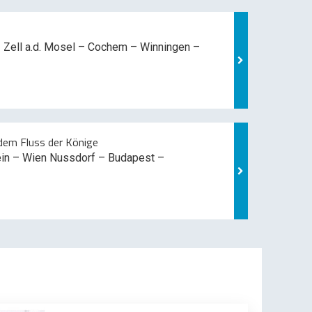
 Zell a.d. Mosel –
Cochem – Winningen –
em Fluss der Könige
ein – Wien Nussdorf – Budapest –