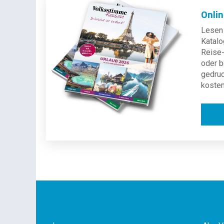
Onli
Lesen 
Katalo
Reise-
oder b
gedru
kosten