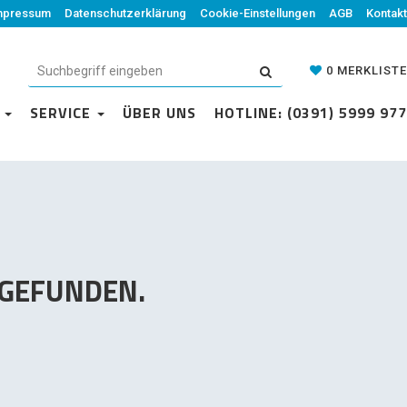
mpressum
Datenschutzerklärung
Datenschutzerklärung
Cookie-Einstellungen
Cookie-Einstellungen
AGB
Kontakt
AGB
Kontakt
0
MERKLISTE
0
MERKLISTE
N
VICE
SERVICE
ÜBER UNS
ÜBER UNS
HOTLINE: (0391) 5999 977
HOTLINE: (0391) 5999 977
 GEFUNDEN.